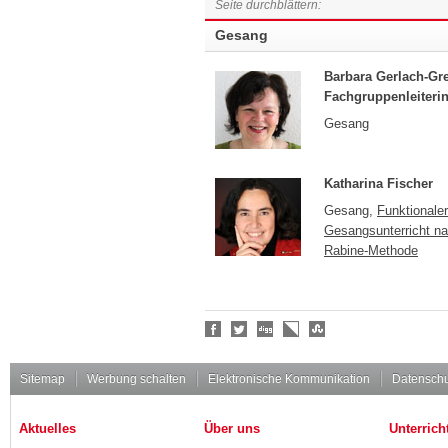
Seite durchblättern:
Gesang
Barbara Gerlach-G
Fachgruppenleiteri
Gesang
Katharina Fischer
Gesang,
Funktionaler
Gesangsunterricht na
Rabine-Methode
Social
Bookmarks
Sitemap
Werbung schalten
Elektronische Kommunikation
Datenschu
Aktuelles
Über uns
Unterrich