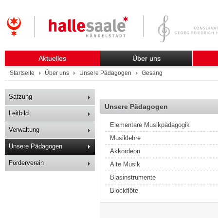
Aktuelles
Über uns
Startseite
Über uns
Unsere Pädagogen
Gesang
Satzung
Unsere Pädagogen
Leitbild
Elementare Musikpädagogik
Verwaltung
Musiklehre
Unsere Pädagogen
Akkordeon
Förderverein
Alte Musik
Blasinstrumente
Blockflöte