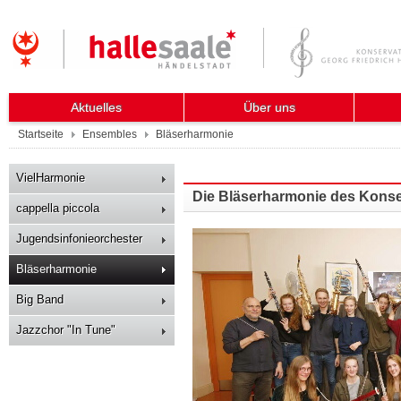
Aktuelles
Über uns
Startseite
Ensembles
Bläserharmonie
VielHarmonie
Die Bläserharmonie des Kons
cappella piccola
Jugendsinfonieorchester
Bläserharmonie
Big Band
Jazzchor "In Tune"