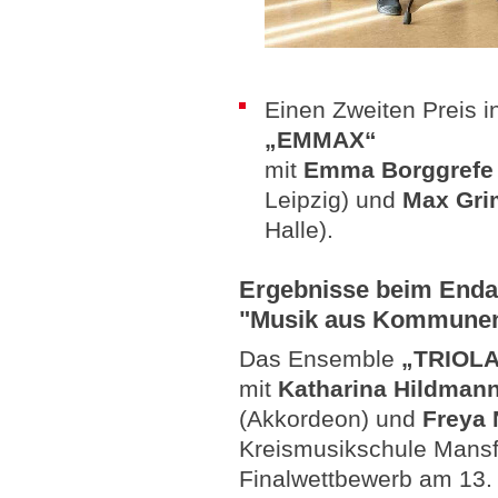
Einen Zweiten Preis in
„EMMAX“
mit
Emma Borggref
Leipzig) und
Max Gr
Halle).
Ergebnisse beim Enda
"Musik aus Kommune
Das Ensemble
„TRIOL
mit
Katharina Hildman
(Akkordeon) und
Freya
Kreismusikschule Mansf
Finalwettbewerb am 13.